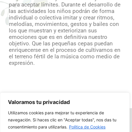
para aceptar límites.
Durante el desarrollo de
las actividades los niños podrán de forma
individual o colectiva imitar y crear ritmos,
melodías, movimientos, gestos y bailes con
los que muestran y exteriorizan sus
emociones que es en definitiva nuestro
objetivo. Que las pequeñas cepas puedan
enriquecerse en el proceso de cultivarnos en
el terreno fértil de la música como medio de
expresión.
Valoramos tu privacidad
Utilizamos cookies para mejorar tu experiencia de
© Proyecto Educativo El Majuelo | Calle Enrique León, 43 47011
navegación. Si haces clic en "Aceptar todas", nos das tu
Valladolid |
Política de privacidad
|
Política de cookies
|
Aviso legal
consentimiento para utilizarlas.
Política de Cookies