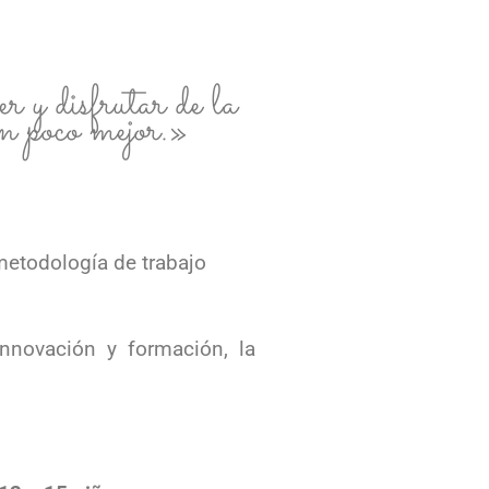
 y disfrutar de la
un poco mejor.»
 metodología de trabajo
novación y formación, la