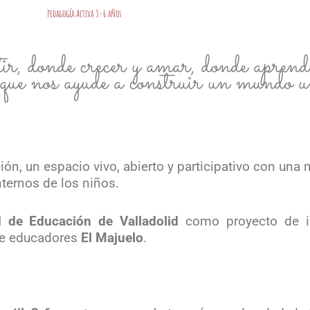
Pedagogía Activa 3-6 años
r, donde crecer y amar, donde aprender
o que nos ayude a construir un mundo 
ón, un espacio vivo, abierto y participativo con una
nternos de los niños.
d de Educación de Valladolid
como proyecto de in
de educadores
El Majuelo
.